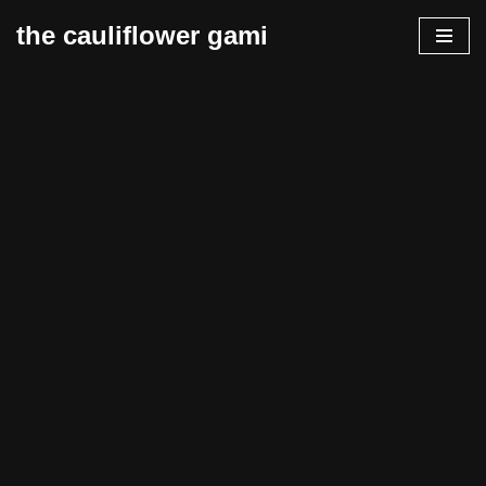
the cauliflower gami
Zum
Inhalt
springen